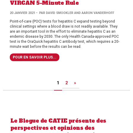
VIRCAN 5-Minute Rule
20 JANVIER 2021
• PAR DAVID SMOOKLER AND AARON VANDERHOFF
Point-of-care (POC) tests for hepatitis C expand testing beyond
clinical settings where a blood draw is not readily available. They
are an important tool in the effort to eliminate hepatitis C as an
endemic disease by 2030. The only Health Canada-approved POC
test is the OraQuick hepatitis C antibody test, which requires a 20-
minute wait before the results can be read.
POUR EN SAVOIR PLUS...
Posts
1
2
»
pagination
Le Blogue de CATIE présente des
perspectives et opinions des