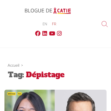
Skip
to
content
EN
FR
Sea
Tog
Facebook
Linkedin
Youtube
Instagram
Accueil
>
Tag:
Dépistage
DÉPISTAGE
ITSS