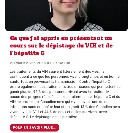
Ce que j’ai appris en présentant un
cours sur le dépistage du VIH et de
l’hépatite C
2 FÉVRIER 2022
• PAR SHELLEY TAYLOR
Les traitements du VIH sauvent littéralement des vies. Ils
contribuent à ce que les personnes vivent longtemps et en bonne
santé, tout en prévenant la transmission. Contre l’hépatite C, il
existe également des traitements très efficaces qui permettent de
guérir plus de 95 % des personnes vivant avec l’infection. Mais
aucun des progrès réalisés dans le traitement de l’hépatite C et du
VIH ne profite aux Canadien·ne·s qui vivent avec l’une de ces
infections sans connaître leur statut, soit 13 % des Canadien·ne·s
vivant avec le VIH et 44 % de ceux et celles qui vivent avec
l’hépatite C. Le dépistage est la première...
POUR EN SAVOIR PLUS...