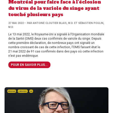
Montréal pour faire face à l’éclosion
du virus de la variole du singe ayant
touché plusieurs pays
27 MAI 2022
• PAR ANTOINE CLOUTIER BLAIS, M.D. ET SÉBASTIEN POULIN,
M.D.
Le 13 mai 2022, le Royaume-Uni a signalé à l’Organisation mondiale
de la Santé (OMS) deux cas confirmés de variole du singe. Depuis
cette première déclaration, de nombreux pays ont signalé un
nombre croissant de cas de cette infection, l’OMS faisant état le
21 mai 2022 de 91 cas confirmés dans des pays où cette infection
n’est pas endémique.
POUR EN SAVOIR PLUS...
DÉPISTAGE
L'HÉPATITE C
VIH