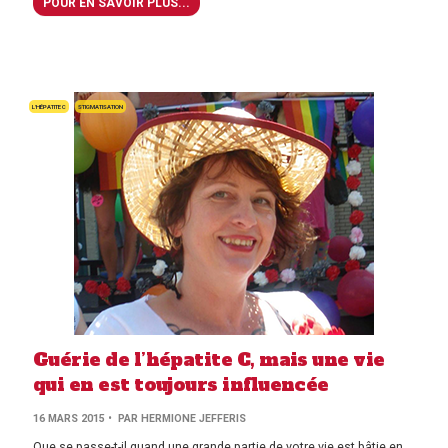
POUR EN SAVOIR PLUS...
L'HÉPATITE C
STIGMATISATION
Guérie de l’hépatite C, mais une vie
qui en est toujours influencée
16 MARS 2015
• PAR HERMIONE JEFFERIS
Que se passe-t-il quand une grande partie de votre vie est bâtie en