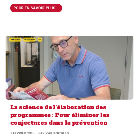
POUR EN SAVOIR PLUS...
L'HÉPATITE C
PRÉVENTION
VIH
La science de l’élaboration des
programmes : Pour éliminer les
conjectures dans la prévention
2 FÉVRIER 2015
• PAR ZAK KNOWLES