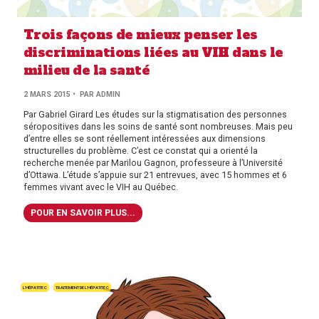
Trois façons de mieux penser les
discriminations liées au VIH dans le
milieu de la santé
PAR
2 MARS 2015
• PAR
ADMIN
AUTHOR
Par Gabriel Girard Les études sur la stigmatisation des personnes
séropositives dans les soins de santé sont nombreuses. Mais peu
d’entre elles se sont réellement intéressées aux dimensions
structurelles du problème. C’est ce constat qui a orienté la
recherche menée par Marilou Gagnon, professeure à l’Université
d’Ottawa. L’étude s’appuie sur 21 entrevues, avec 15 hommes et 6
femmes vivant avec le VIH au Québec.
POUR EN SAVOIR PLUS...
L'HÉPATITE C
TRAITEMENT DE L'HÉPATITE C