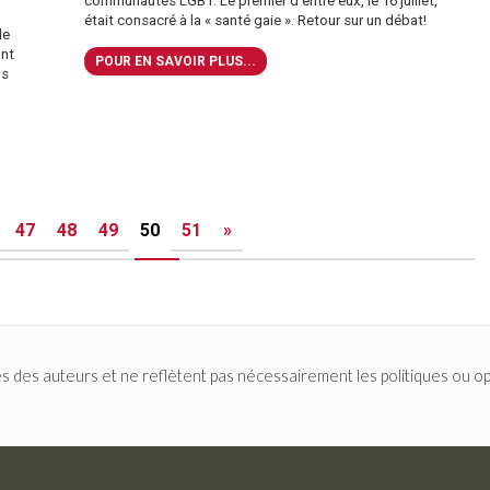
communautés LGBT. Le premier d’entre eux, le 16 juillet,
était consacré à la « santé gaie ». Retour sur un débat!
le
ant
POUR EN SAVOIR PLUS...
ls
47
48
49
50
51
»
s des auteurs et ne reflètent pas nécessairement les politiques ou op