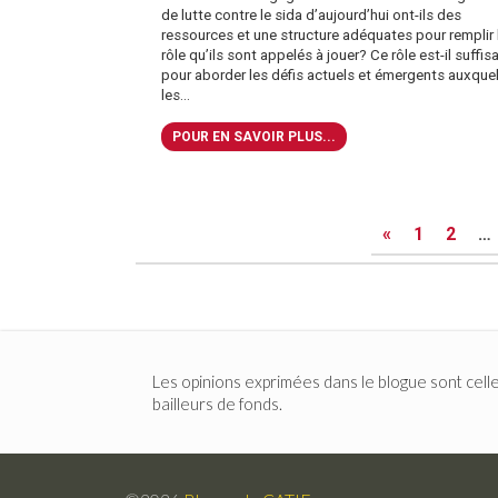
de lutte contre le sida d’aujourd’hui ont-ils des
ressources et une structure adéquates pour remplir 
rôle qu’ils sont appelés à jouer? Ce rôle est-il suffis
pour aborder les défis actuels et émergents auxque
les...
POUR EN SAVOIR PLUS...
Posts
«
1
2
…
pagination
Les opinions exprimées dans le blogue sont celle
bailleurs de fonds.