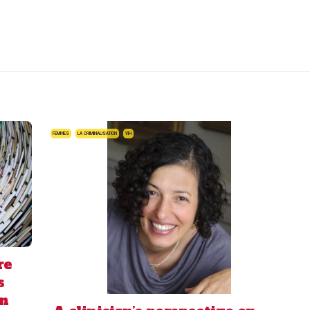
FEMMES
LA CRIMINALISATION
VIH
re
s
on