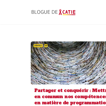
Skip
to
content
L'HÉPATITE C
VIH
Partager et conquérir : Mett
en commun nos compétence
en matière de programmati