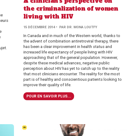
A clinician’s perspective on
the criminalization of women
living with HIV
se
seurs
15 DÉCEMBRE 2014
• PAR DR. MONA LOUTFY
e
In Canada and in much of the Western world, thanks to
u
the advent of combination antiretroviral therapy, there
has been a clear improvement in health status and
ujet.
increased life expectancy of people living with HIV
approaching that of the general population. However,
despite these medical advances, negative public
perception about HIV has yet to catch up to the reality
that most clinicians encounter. The reality for the most
part is of healthy and conscientious patients looking to
improve their quality of life.
POUR EN SAVOIR PLUS...
VIH