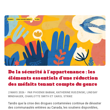
FEMMES
RÉDUCTION DES MÉFAITS
TRANS
De la sécurité à l’appartenance : les
éléments essentiels d’une réduction
des méfaits tenant compte du genre
2 MARS 2026
• PAR PHOENIX BABIAK, KATHERINE RUDZINSKI, LINDSAY
WINDHAGER, CHARLOTTE SMITH ET CAROL STRIKE
Tandis que la crise des drogues contaminées continue de dévaster
des communautés entières au Canada, les soutiens disponibles,