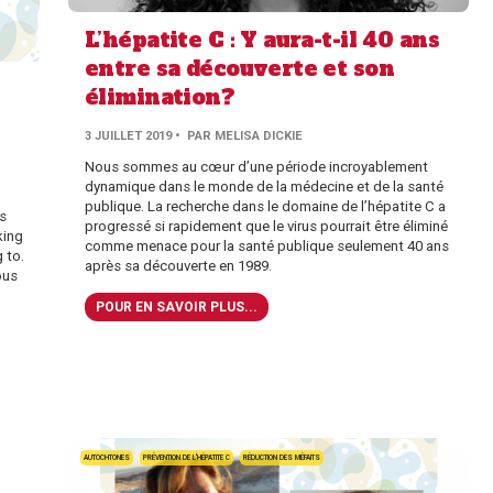
L’hépatite C : Y aura-t-il 40 ans
entre sa découverte et son
élimination?
3 JUILLET 2019
• PAR MELISA DICKIE
Nous sommes au cœur d’une période incroyablement
dynamique dans le monde de la médecine et de la santé
publique. La recherche dans le domaine de l’hépatite C a
is
progressé si rapidement que le virus pourrait être éliminé
king
comme menace pour la santé publique seulement 40 ans
 to.
après sa découverte en 1989.
ous
POUR EN SAVOIR PLUS...
AUTOCHTONES
PRÉVENTION DE L'HÉPATITE C
RÉDUCTION DES MÉFAITS