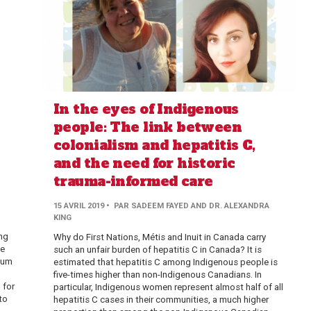
In the eyes of Indigenous
people: The link between
colonialism and hepatitis C,
and the need for historic
trauma-informed care
15 AVRIL 2019
• PAR SADEEM FAYED AND DR. ALEXANDRA
KING
ing
Why do First Nations, Métis and Inuit in Canada carry
he
such an unfair burden of hepatitis C in Canada? It is
sium
estimated that hepatitis C among Indigenous people is
five-times higher than non-Indigenous Canadians. In
 for
particular, Indigenous women represent almost half of all
to
hepatitis C cases in their communities, a much higher