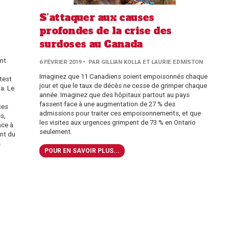
S’attaquer aux causes
profondes de la crise des
surdoses au Canada
nt
6 FÉVRIER 2019
• PAR GILLIAN KOLLA ET LAURIE EDMISTON
Imaginez que 11 Canadiens soient empoisonnés chaque
 test
jour et que le taux de décès ne cesse de grimper chaque
a. Le
année. Imaginez que des hôpitaux partout au pays
fassent face à une augmentation de 27 % des
ces
admissions pour traiter ces empoisonnements, et que
s,
les visites aux urgences grimpent de 73 % en Ontario
âce à
seulement.
nt du
s
POUR EN SAVOIR PLUS...