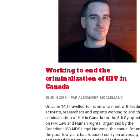
Working to end the
criminalization of HIV in
Canada
25 JUIN 2019
• PAR ALEXANDER MCCLELLAND
On June 14, I travelled to Toronto to meet with lead
activists, researchers and experts working to end t
criminalization of HIV in Canada for the 8th Sympo
on HIV, Law and Human Rights. Organized by the
Canadian HIV/AIDS Legal Network, the annual forum
the past few years has focused solely on advocacy 