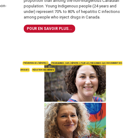
proportion than among the non-Indigenous Canadian
non-
population. Young Indigenous people (24 years and
under) represent 70% to 80% of hepatitis C infections
among people who inject drugs in Canada.
POUR EN SAVOIR PLUS...
PRÉVENTION DE L'HÉPATITE C
PROGRAMMES SUR L’HÉPATITE C POUR LES PERSONNES QUI CONSOMMENT DES
DROGUES
RÉDUCTION DES MÉFAITS