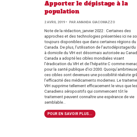
Apporter le dépistage à la
population
2 AVRIL 2019
• PAR AMANDA GIACOMAZZO
Note de la rédaction, janvier 2022 : Certaines des
approches et des technologies présentées ici ne so
toujours disponibles que dans certaines régions du
Canada. De plus, l’utilisation de l’autodépistage/du
à domicile du VIH est désormais autorisée au Canad
Canada a adopté les cibles mondiales visant
l’éradication du VIH et de l’hépatite C comme mena
pour la santé publique d’ici 2030. Quoiqu’ambitieuse
ces cibles sont devenues une possibilité réaliste gr
l’efficacité des médicaments modernes. Le traiteme
VIH supprime tellement efficacement le virus que le
Canadiens séropositifs qui commencent tôt le
traitement peuvent connaître une espérance de vie
semblable...
POUR EN SAVOIR PLUS...