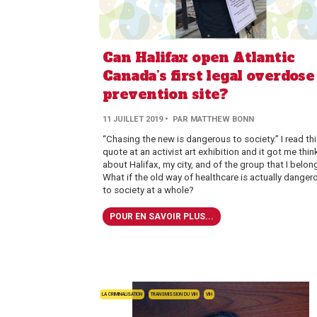
Can Halifax open Atlantic
Canada’s first legal overdose
prevention site?
11 JUILLET 2019
• PAR MATTHEW BONN
“Chasing the new is dangerous to society.” I read th
quote at an activist art exhibition and it got me thin
about Halifax, my city, and of the group that I belong
What if the old way of healthcare is actually danger
to society at a whole?
POUR EN SAVOIR PLUS...
LA CRIMINALISATION
TRANSMISSION DU VIH
VIH