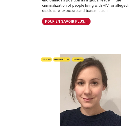
end Canada’s position as a global leader in the
criminalization of people living with HIV for alleged 
disclosure, exposure and transmission.
POUR EN SAVOIR PLUS...
DÉPISTAGE
DÉPISTAGE DU VIH
L'HÉPATITE C