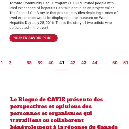
Toronto Community Hep C Program (TCHCP), invited people with
lived experience of hepatitis C to take part in an art project called
The Face of Our Story. In that project, clay tiles depicting stories of
lived experience would be displayed at the museum on World
Hepatitis Day, July 28, 2016. This is the story of two artists who
participated in the event.
POUR EN SAVOIR PLUS...
Posts
1
2
…
38
39
40
41
42
43
44
…
50
51
pagination
Le Blogue de CATIE présente des
perspectives et opinions des
personnes et organismes qui
travaillent ou collaborent
bénévolement à la réponse du Canada