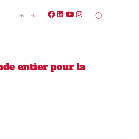
Facebook
Linkedin
Youtube
Instagram
EN
FR
Search
Toggle
e entier pour la