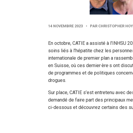
PUBLISHED
14 NOVEMBRE 2023
•
PAR CHRISTOPHER HO
DATE
En octobre, CATIE a assisté à l’INHSU 20
soins liés à l’hépatite chez les personne
internationale de premier plan a rassem
en Suisse, où ces dernier·ère·s ont disc
de programmes et de politiques concernan
drogues.
Sur place, CATIE s’est entretenu avec des 
demandé de faire part des principaux m
ci-dessous et découvrez certains des su