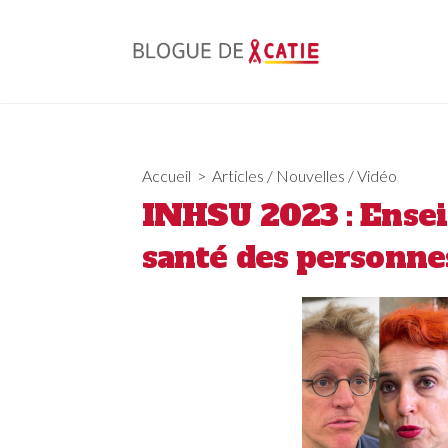
Skip
to
content
Accueil
>
Articles
/
Nouvelles
/
Vidéo
INHSU 2023 : Ense
santé des personnes