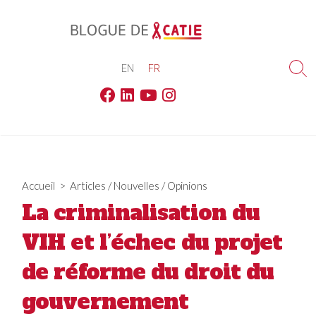
Skip
to
content
EN
FR
Sea
Tog
Facebook
Linkedin
Youtube
Instagram
Accueil
>
Articles
/
Nouvelles
/
Opinions
La criminalisation du
VIH et l’échec du projet
de réforme du droit du
gouvernement