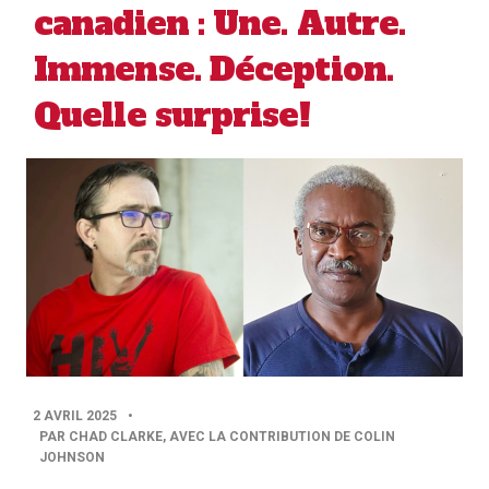
canadien : Une. Autre.
Immense. Déception.
Quelle surprise!
PUBLISHED
2 AVRIL 2025
•
DATE
PAR CHAD CLARKE, AVEC LA CONTRIBUTION DE COLIN
JOHNSON