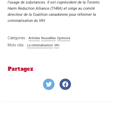
l’usage de substances. Il est coprésident de la Toronto
Harm Reduction Alliance (THRA) et siège au comité
directeur de la Coalition canadienne pour réformer la
criminalisation du VIH.
Catégories :
Articles
Nouvelles
Opinions
Mots clés :
La criminalisation
VIH
Partagez
Share
Share
on
on
Twitter
Facebook