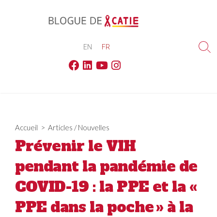
Skip
to
content
EN
FR
Sea
Tog
Facebook
Linkedin
Youtube
Instagram
Accueil
>
Articles
/
Nouvelles
Prévenir le VIH
pendant la pandémie de
COVID-19 : la PPE et la «
PPE dans la poche » à la