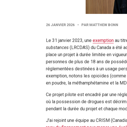
PUBLISHED
26 JANVIER 2026
•
PAR MATTHEW BONN
DATE
Le 31 janvier 2023, une
exemption
au titr
substances
(LRCDAS) du Canada a été ac
place un projet à durée limitée en vigueu
personnes de plus de 18 ans de posséde
réglementées destinées à un usage pers
exemption, notons les opioïdes (comme l’h
en poudre, la méthamphétamine et la M
Ce projet pilote est encadré par une rég
où la possession de drogues est décrimi
pendant la durée du projet et chaque modi
J’ai rejoint une équipe au CRISM (Canadi