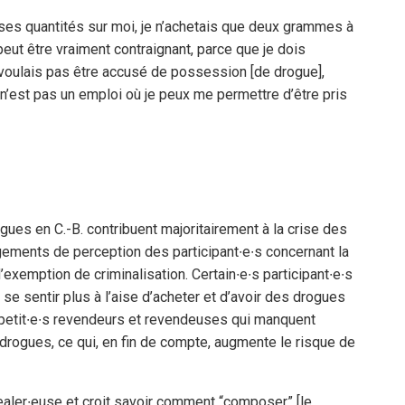
ses quantités sur moi, je n’achetais que deux grammes à
 peut être vraiment contraignant, parce que je dois
voulais pas être accusé de possession [de drogue],
e n’est pas un emploi où je peux me permettre d’être pris
rogues en C.-B. contribuent majoritairement à la crise des
ments de perception des participant∙e∙s concernant la
exemption de criminalisation. Certain∙e∙s participant∙e∙s
se sentir plus à l’aise d’acheter et d’avoir des drogues
 petit∙e∙s revendeurs et revendeuses qui manquent
drogues, ce qui, en fin de compte, augmente le risque de
aler∙euse et croit savoir comment “composer” [le