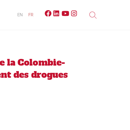
Facebook
Linkedin
Youtube
Instagram
EN
FR
Search
Toggle
e la Colombie-
ent des drogues