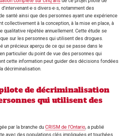
uation complète sur cinq ans
de ce projet pilote de
e d’intervenant∙e∙s divers∙e∙s, notamment des
s de santé ainsi que des personnes ayant une expérience
 collectivement à la conception, à la mise en place, à
de qualitative répétée annuellement. Cette étude se
que sur les personnes qui utilisent des drogues.
nné un précieux aperçu de ce qui se passe dans le
 en particulier du point de vue des personnes qui
dont cette information peut guider des décisions fondées
a décriminalisation.
pilote de décriminalisation
ersonnes qui utilisent des
igée par la branche du
CRISM de l’Ontario
, a publié
lote avec des populations clés impliquées et touchées.