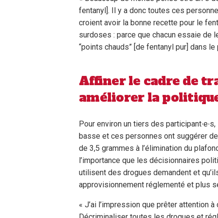
fentanyl]. Il y a donc toutes ces person
croient avoir la bonne recette pour le fent
surdoses : parce que chacun essaie de le
“points chauds” [de fentanyl pur] dans le 
Affiner le cadre de t
améliorer la politiqu
Pour environ un tiers des participant∙e∙s
basse et ces personnes ont suggérer de l’
de 3,5 grammes à l’élimination du plafond
l’importance que les décisionnaires poli
utilisent des drogues demandent et qu’il
approvisionnement réglementé et plus sé
« J’ai l’impression que prêter attention 
Décriminaliser toutes les drogues et ré