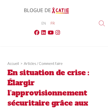
Skip
to
content
EN
FR
Sea
Tog
Facebook
Linkedin
Youtube
Instagram
Accueil
>
Articles
/
Comment faire
En situation de crise :
Élargir
l’approvisionnement
sécuritaire grâce aux