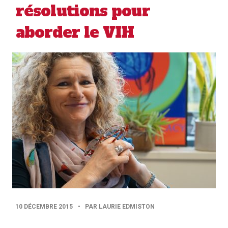
résolutions pour
aborder le VIH
PUBLISHED
10 DÉCEMBRE 2015
•
PAR LAURIE EDMISTON
DATE