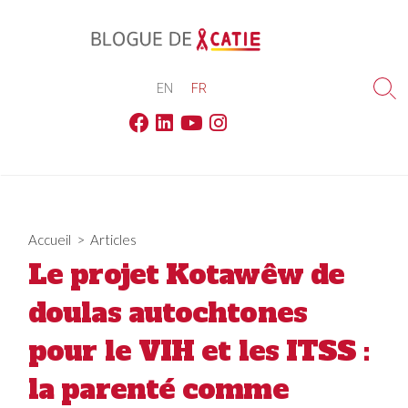
Skip
to
content
EN
FR
Sea
Tog
Facebook
Linkedin
Youtube
Instagram
Accueil
>
Articles
Le projet Kotawêw de
doulas autochtones
pour le VIH et les ITSS :
la parenté comme