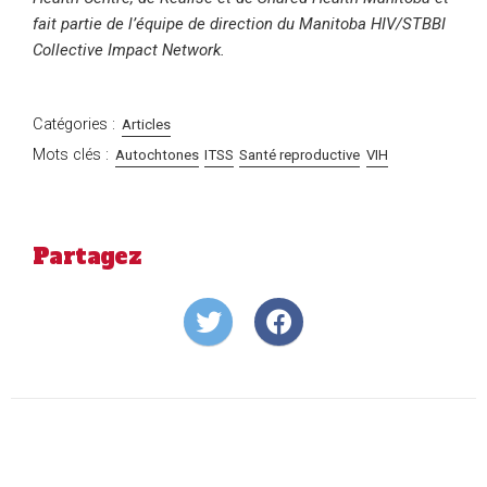
fait partie de l’équipe de direction du Manitoba HIV/STBBI
Collective Impact Network.
Catégories :
Articles
Mots clés :
Autochtones
ITSS
Santé reproductive
VIH
Partagez
Share
Share
on
on
Twitter
Facebook