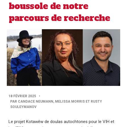
boussole de notre
parcours de recherche
PUBLISHED
18 FÉVRIER 2025
•
DATE
PAR CANDACE NEUMANN, MELISSA MORRIS ET RUSTY
SOULEYMANOV
Le projet Kotawêw de doulas autochtones pour le VIH et